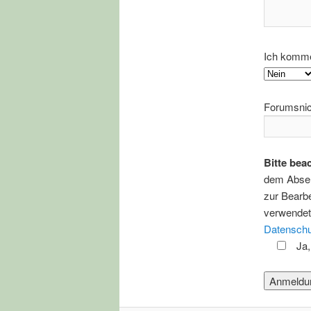
Ich komme 
Forumsni
Bitte bea
dem Absen
zur Bearb
verwendet 
Datenschu
Ja, 