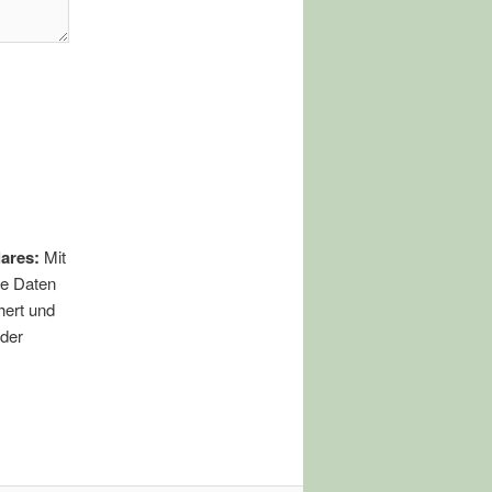
ares:
Mit
re Daten
hert und
 der