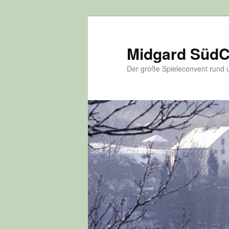
Zum
Inhalt
wechseln
Midgard Süd
Der große Spieleconvent run