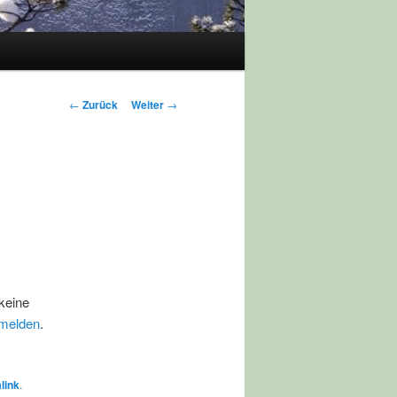
Beitragsnavigation
←
Zurück
Weiter
→
keine
melden
.
link
.