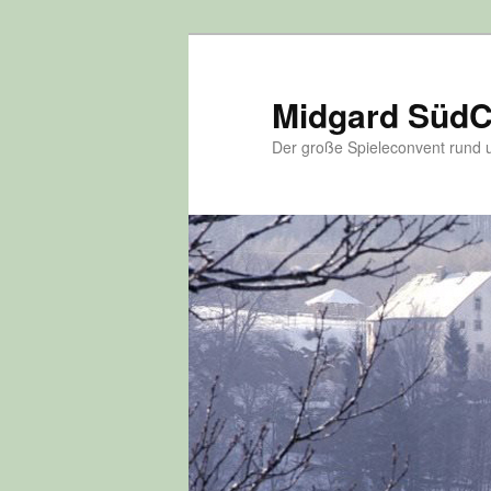
Zum
Inhalt
wechseln
Midgard Süd
Der große Spieleconvent run