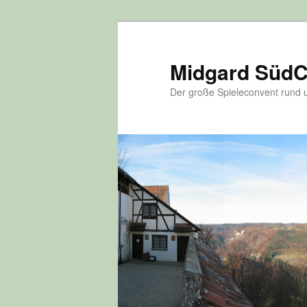
Zum
Inhalt
wechseln
Midgard Süd
Der große Spieleconvent run