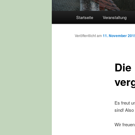
Hauptmenü
Startseite
Veranstaltung
Veröffentlicht am
11. November 201
Die 
ver
Es freut 
sind! Also
Wir freuen