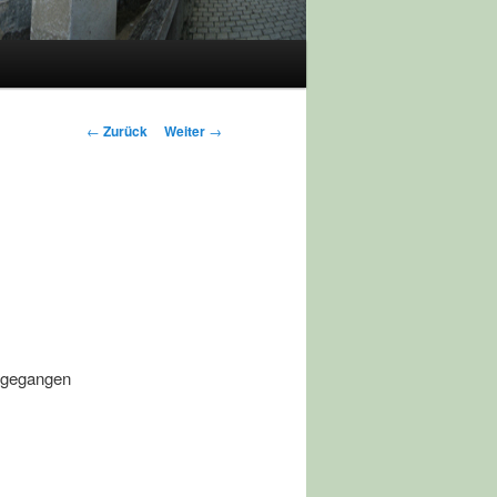
Beitragsnavigation
←
Zurück
Weiter
→
ingegangen