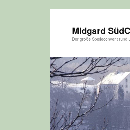
Zum
Inhalt
wechseln
Midgard Süd
Der große Spieleconvent run