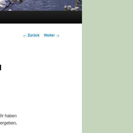
Beitragsnavigation
←
Zurück
Weiter
→
u
ir haben
vergeben
.