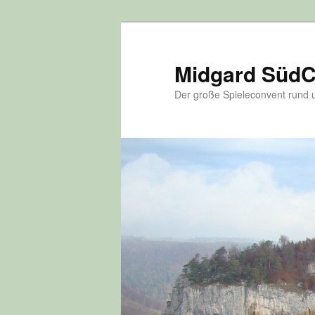
Zum
Zum
Inhalt
sekundären
wechseln
Inhalt
Midgard Süd
wechseln
Der große Spieleconvent run