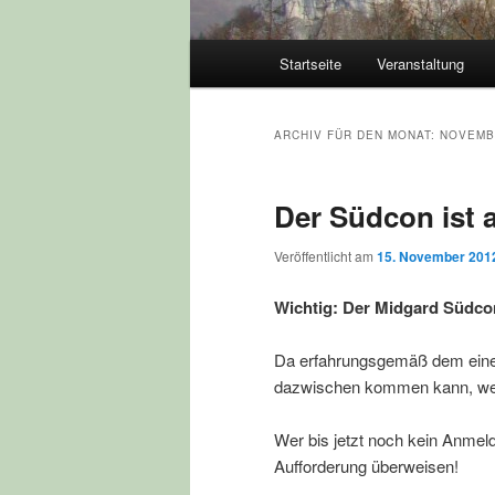
Hauptmenü
Startseite
Veranstaltung
ARCHIV FÜR DEN MONAT:
NOVEMB
Der Südcon ist 
Veröffentlicht am
15. November 201
Wichtig: Der Midgard Südcon
Da erfahrungsgemäß dem einen
dazwischen kommen kann, werd
Wer bis jetzt noch kein Anmeld
Aufforderung überweisen!