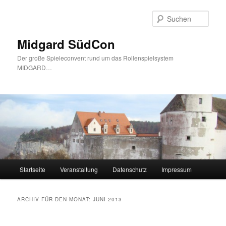
Zum
Zum
Inhalt
sekundären
Such
wechseln
Inhalt
wechseln
Midgard SüdCon
Der große Spieleconvent rund um das Rollenspielsystem
MIDGARD…
Hauptmenü
Startseite
Veranstaltung
Datenschutz
Impressum
ARCHIV FÜR DEN MONAT:
JUNI 2013