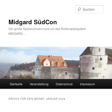
Zum
Zum
Inhalt
sekundären
Such
wechseln
Inhalt
wechseln
Midgard SüdCon
Der große Spieleconvent rund um das Rollenspielsystem
MIDGARD…
Hauptmenü
Startseite
Veranstaltung
Datenschutz
Impressum
ARCHIV FÜR DEN MONAT:
JANUAR 2026