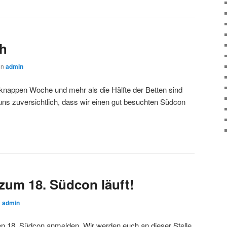
ch
on
admin
 knappen Woche und mehr als die Hälfte der Betten sind
ns zuversichtlich, dass wir einen gut besuchten Südcon
um 18. Südcon läuft!
n
admin
den 18. Südcon anmelden. Wir werden euch an dieser Stelle