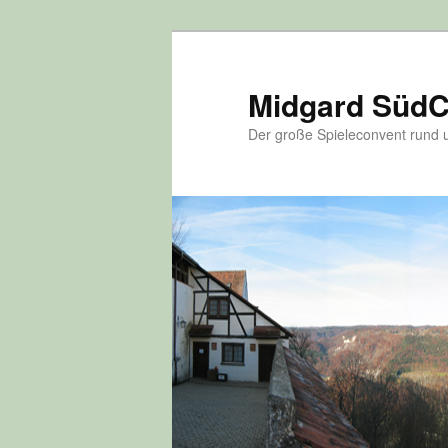
Zum
Zum
Inhalt
sekundären
wechseln
Inhalt
Midgard Süd
wechseln
Der große Spieleconvent run