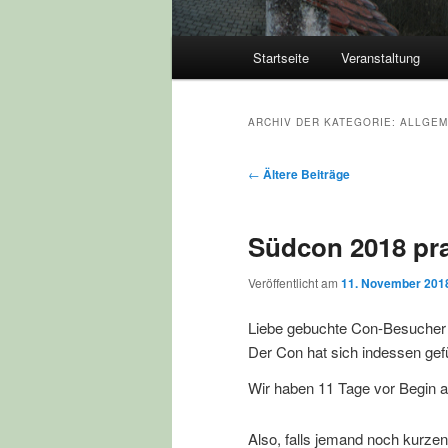
Hauptmenü
Startseite
Veranstaltung
ARCHIV DER KATEGORIE:
ALLGEM
Beitragsnavigation
←
Ältere Beiträge
Südcon 2018 pra
Veröffentlicht am
11. November 201
Liebe gebuchte Con-Besucher 
Der Con hat sich indessen gefül
Wir haben 11 Tage vor Begin a
Also, falls jemand noch kurzen