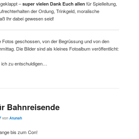
l geklappt –
super vielen Dank Euch allen
für Spielleitung,
ufrechterhalten der Ordung, Trinkgeld, moralische
daß Ihr dabei gewesen seid!
lle Fotos geschossen, von der Begrüssung und von den
tag. Die Bilder sind als kleines Fotoalbum veröffentlicht:
e ich zu entschuldigen…
ür Bahnreisende
7
von
Atunah
 lange bis zum Con!