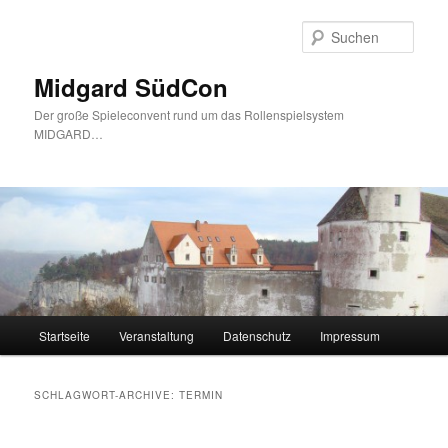
Zum
Zum
Inhalt
sekundären
Such
wechseln
Inhalt
wechseln
Midgard SüdCon
Der große Spieleconvent rund um das Rollenspielsystem
MIDGARD…
Hauptmenü
Startseite
Veranstaltung
Datenschutz
Impressum
SCHLAGWORT-ARCHIVE:
TERMIN